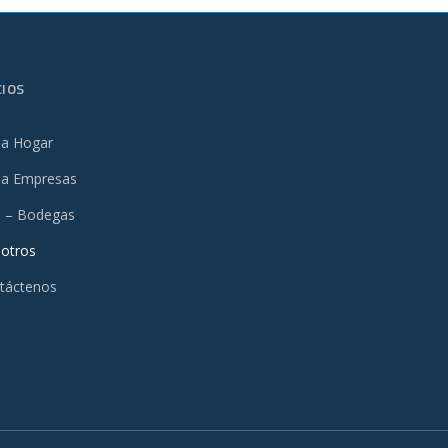
CIOS
ea Hogar
ea Empresas
i – Bodegas
otros
táctenos