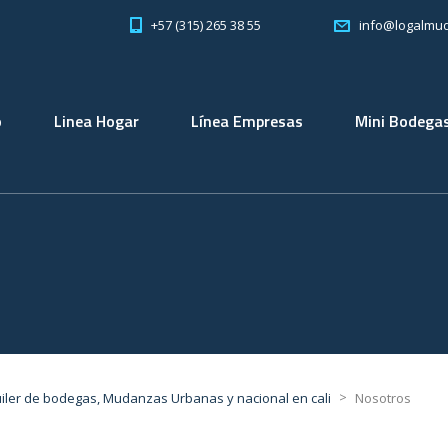
+57 (315) 265 38 55
info@logalmu
o
Linea Hogar
Línea Empresas
Mini Bodega
>
iler de bodegas, Mudanzas Urbanas y nacional en cali
Nosotros